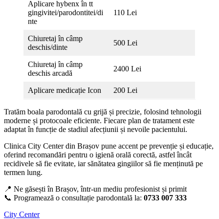
Aplicare hybenx în tt
gingivitei/parodontitei/di
110 Lei
nte
Chiuretaj în câmp
500 Lei
deschis/dinte
Chiuretaj în câmp
2400 Lei
deschis arcadă
Aplicare medicație Icon
200 Lei
Tratăm boala parodontală cu grijă și precizie, folosind tehnologii
moderne și protocoale eficiente. Fiecare plan de tratament este
adaptat în funcție de stadiul afecțiunii și nevoile pacientului.
Clinica City Center din Brașov pune accent pe prevenție și educație,
oferind recomandări pentru o igienă orală corectă, astfel încât
recidivele să fie evitate, iar sănătatea gingiilor să fie menținută pe
termen lung.
📍 Ne găsești în Brașov, într-un mediu profesionist și primit
📞 Programează o consultație parodontală la:
0733 007 333
City Center