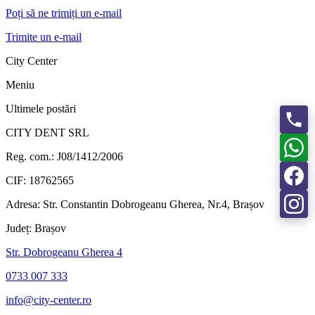
Poți să ne trimiți un e-mail
Trimite un e-mail
City Center
Meniu
Ultimele postări
CITY DENT SRL
Reg. com.:
J08/1412/2006
CIF:
18762565
Adresa:
Str. Constantin Dobrogeanu Gherea, Nr.4, Brașov
Județ:
Brașov
Str. Dobrogeanu Gherea 4
0733 007 333
info@city-center.ro