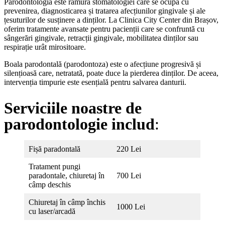
Parodontologia este ramura stomatologiei care se ocupă cu
prevenirea, diagnosticarea și tratarea afecțiunilor gingivale și ale
țesuturilor de susținere a dinților. La Clinica City Center din Brașov,
oferim tratamente avansate pentru pacienții care se confruntă cu
sângerări gingivale, retracții gingivale, mobilitatea dinților sau
respirație urât mirositoare.
Boala parodontală (parodontoza) este o afecțiune progresivă și
silențioasă care, netratată, poate duce la pierderea dinților. De aceea,
intervenția timpurie este esențială pentru salvarea danturii.
Serviciile noastre de
parodontologie includ
:
Fișă paradontală
220 Lei
Tratament pungi
paradontale, chiuretaj în
700 Lei
câmp deschis
Chiuretaj în câmp închis
1000 Lei
cu laser/arcadă