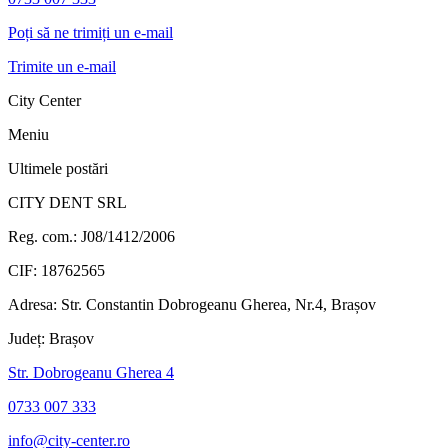
Poți să ne trimiți un e-mail
Trimite un e-mail
City Center
Meniu
Ultimele postări
CITY DENT SRL
Reg. com.:
J08/1412/2006
CIF:
18762565
Adresa:
Str. Constantin Dobrogeanu Gherea, Nr.4, Brașov
Județ:
Brașov
Str. Dobrogeanu Gherea 4
0733 007 333
info@city-center.ro