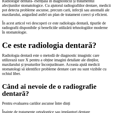
Radiologie dentară- esențială în diagnosticul și tratamentul
afecțiunilor stomatologice. Cu ajutorul radiografiilor dentare, medicii
pot detecta probleme ascunse, precum carii, infecții sau anomalii ale
maxilarului, asigurând astfel un plan de tratament corect și eficient.
În acest articol vei descoperi ce este radiologia dentară, tipurile de
radiografii disponibile și beneficiile utilizării tehnologiilor moderne
în stomatologie.
Ce este radiologia dentară?
Radiologia dentară este o metodă de diagnostic imagistic care
utilizează raze X pentru a obține imagini detaliate ale dinților,
maxilarului și țesuturilor înconjurătoare. Aceasta ajută medicii
stomatologi să identifice probleme dentare care nu sunt vizibile cu
ochiul liber.
Când ai nevoie de o radiografie
dentară?
Pentru evaluarea cariilor ascunse între dinți
Înainte de tratamente ortodontice sau implanturi dentare