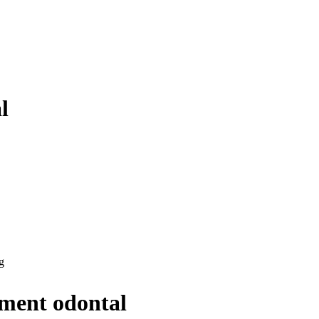
l
g
ament odontal