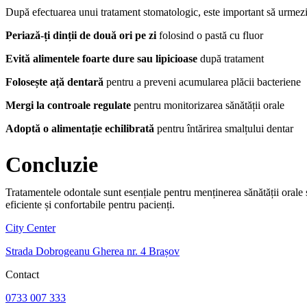
După efectuarea unui tratament stomatologic, este important să urmezi 
Periază-ți dinții de două ori pe zi
folosind o pastă cu fluor
Evită alimentele foarte dure sau lipicioase
după tratament
Folosește ață dentară
pentru a preveni acumularea plăcii bacteriene
Mergi la controale regulate
pentru monitorizarea sănătății orale
Adoptă o alimentație echilibrată
pentru întărirea smalțului dentar
Concluzie
Tratamentele odontale sunt esențiale pentru menținerea sănătății orale 
eficiente și confortabile pentru pacienți.
City Center
Strada Dobrogeanu Gherea nr. 4 Brașov
Contact
0733 007 333