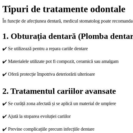
Tipuri de tratamente odontale
În funcție de afecțiunea dentară, medicul stomatolog poate recomanda 
1. Obturația dentară (Plomba dentar
✔️ Se utilizează pentru a repara cariile dentare
✔️ Materialele utilizate pot fi compozit, ceramică sau amalgam
✔️ Oferă protecție împotriva deteriorării ulterioare
2. Tratamentul cariilor avansate
✔️ Se curăță zona afectată și se aplică un material de umplere
✔️ Ajută la stoparea evoluției cariilor
✔️ Previne complicațiile precum infecțiile dentare