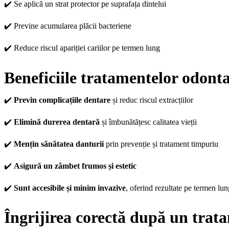
✔️ Se aplică un strat protector pe suprafața dintelui
✔️ Previne acumularea plăcii bacteriene
✔️ Reduce riscul apariției cariilor pe termen lung
Beneficiile tratamentelor odonta
✔️
Previn complicațiile dentare
și reduc riscul extracțiilor
✔️
Elimină durerea dentară
și îmbunătățesc calitatea vieții
✔️
Mențin sănătatea danturii
prin prevenție și tratament timpuriu
✔️
Asigură un zâmbet frumos și estetic
✔️
Sunt accesibile și minim invazive
, oferind rezultate pe termen lun
Îngrijirea corectă după un trat