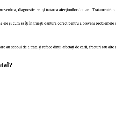
evenirea, diagnosticarea și tratarea afecțiunilor dentare. Tratamentele o
de ele și cum să îți îngrijești dantura corect pentru a preveni problemele 
e au scopul de a trata și reface dinții afectați de carii, fracturi sau alt
tal?