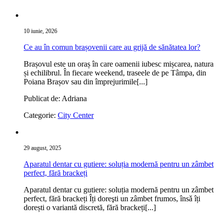
10 iunie, 2026
Ce au în comun brașovenii care au grijă de sănătatea lor?
Brașovul este un oraș în care oamenii iubesc mișcarea, natura
și echilibrul. În fiecare weekend, traseele de pe Tâmpa, din
Poiana Brașov sau din împrejurimile[...]
Publicat de: Adriana
Categorie:
City Center
29 august, 2025
Aparatul dentar cu gutiere: soluția modernă pentru un zâmbet
perfect, fără brackeți
Aparatul dentar cu gutiere: soluția modernă pentru un zâmbet
perfect, fără brackeți Îți doreşti un zâmbet frumos, însǎ îți
dorești o variantă discretă, fără brackeți[...]