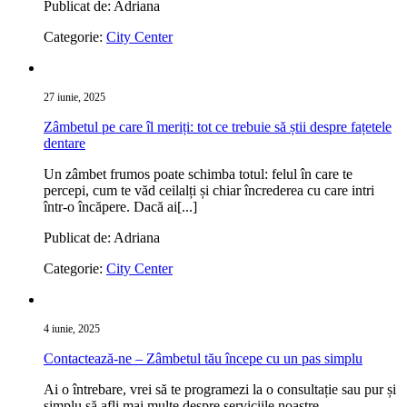
Publicat de: Adriana
Categorie:
City Center
27 iunie, 2025
Zâmbetul pe care îl meriți: tot ce trebuie să știi despre fațetele
dentare
Un zâmbet frumos poate schimba totul: felul în care te
percepi, cum te văd ceilalți și chiar încrederea cu care intri
într-o încăpere. Dacă ai[...]
Publicat de: Adriana
Categorie:
City Center
4 iunie, 2025
Contactează-ne – Zâmbetul tău începe cu un pas simplu
Ai o întrebare, vrei să te programezi la o consultație sau pur și
simplu să afli mai multe despre serviciile noastre