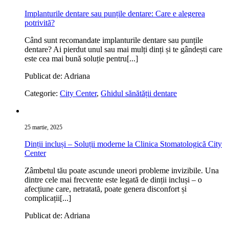
Implanturile dentare sau punțile dentare: Care e alegerea
potrivită?
Când sunt recomandate implanturile dentare sau punțile
dentare? Ai pierdut unul sau mai mulți dinți și te gândești care
este cea mai bună soluție pentru[...]
Publicat de: Adriana
Categorie:
City Center
,
Ghidul sănătății dentare
25 martie, 2025
Dinții incluși – Soluții moderne la Clinica Stomatologică City
Center
Zâmbetul tău poate ascunde uneori probleme invizibile. Una
dintre cele mai frecvente este legată de dinții incluși – o
afecțiune care, netratată, poate genera disconfort și
complicații[...]
Publicat de: Adriana