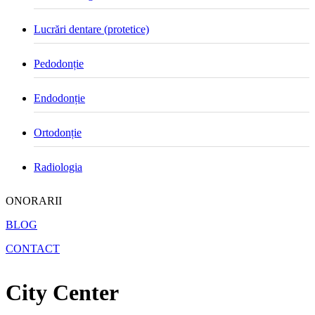
Lucrări dentare (protetice)
Pedodonție
Endodonție
Ortodonție
Radiologia
ONORARII
BLOG
CONTACT
City Center