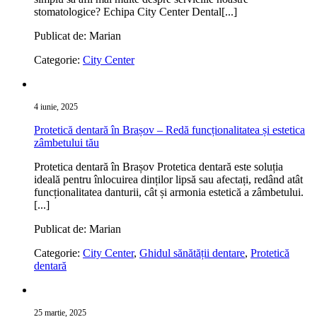
stomatologice? Echipa City Center Dental[...]
Publicat de: Marian
Categorie:
City Center
4 iunie, 2025
Protetică dentară în Brașov – Redă funcționalitatea și estetica
zâmbetului tău
Protetica dentară în Brașov Protetica dentară este soluția
ideală pentru înlocuirea dinților lipsă sau afectați, redând atât
funcționalitatea danturii, cât și armonia estetică a zâmbetului.
[...]
Publicat de: Marian
Categorie:
City Center
,
Ghidul sănătății dentare
,
Protetică
dentară
25 martie, 2025