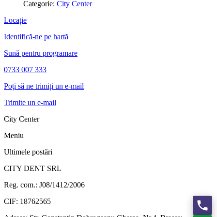
Categorie:
City Center
Locație
Identifică-ne pe hartă
Sună pentru programare
0733 007 333
Poți să ne trimiți un e-mail
Trimite un e-mail
City Center
Meniu
Ultimele postări
CITY DENT SRL
Reg. com.:
J08/1412/2006
CIF:
18762565