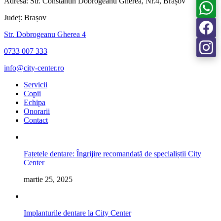
Adresa:
Str. Constantin Dobrogeanu Gherea, Nr.4, Brașov
Județ:
Brașov
Str. Dobrogeanu Gherea 4
0733 007 333
info@city-center.ro
Servicii
Copii
Echipa
Onorarii
Contact
Fațetele dentare: Îngrijire recomandată de specialiștii City
Center
martie 25, 2025
Implanturile dentare la City Center